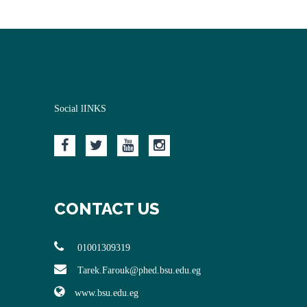
Social lINKS
CONTACT US
01001309319
Tarek.Farouk@phed.bsu.edu.eg
www.bsu.edu.eg