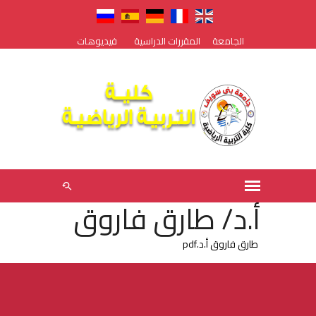
الجامعة
المقررات الدراسية
فيديوهات
أ.د/ طارق فاروق
طارق فاروق أ.د.pdf