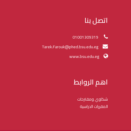
اتصل بنا
01001309319
Tarek.Farouk@phed.bsu.edu.eg
www.bsu.edu.eg
اهم الروابط
شكاوي ومقترحات
المقررات الدراسية