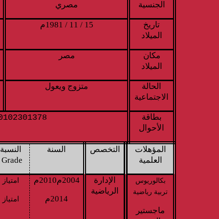
الجنسية
مصري
تاريخ
15 / 11 / 1981م
الميلاد
مكان
مصر
الميلاد
الحالة
متزوج ويعول
الاجتماعية
بطاقة
0102301378
الأحوال
المؤهلات
التخصص
السنة
النسبة
العلمية
Grade
الإدارة
2004م2010م
امتياز
بكالوريوس
الرياضية
تربية رياضية
2014م
امتياز
ماجستير