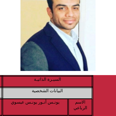
السيـرة الذاتيـة
البيانات الشخصية
الاسم
يونـس أنـور يونـس عيسوي
الرباعي