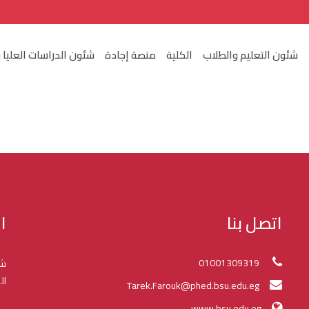
شئون التعليم والطلاب
الكلية
منصة إجادة
شئون الدراسات العليا 
اتصل بنا
ا
01001309319
شك
ال
Tarek.Farouk@phed.bsu.edu.eg
www.bsu.edu.eg