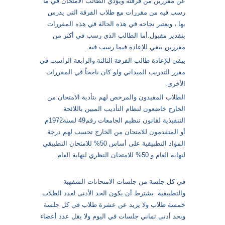
عن مقررين من فرقته ويؤدي الطالب الامتحان في ما
رسب فيه من مقررات مع طلاب الفرقة التي يدرس
بها ، ويعتبر نجاحه في هذه الحالة في هذه المقررات
بتقدير مقبول.أما الطالب الذي رسب في أكثر من
مقررين يبقي للإعادة فيما رسب فيه.
يبقى للإعادة طالب الفرقة الثالثة والرابعة الراسب في
مقرر التدريب الميداني ولو كان ناجحاً في المقررات
الأخرى.
الطلاب المقيدون والمرخص لهم بتأدية الامتحان من
الخارج خاضعون لنظام التأديب المبين باللائحة
التنفيذية لقانون تنظيم الجامعات رقم49 لسنة1972م
أو المتقدمون للامتحان من الخارج تحسب لهم درجة
المواد التطبيقية على أساس 50% للامتحان التطبيقي
لنهاية العام و 50% للامتحان النظري لنهاية العام.
في كل جلسة من جلسات الامتحانات الشفهية
والتطبيقية يشترط أن يكون الحد الأدنى لعدد الطلاب
خمسة طلاب ولا يزيد عن عشرة طلاب في كل جلسة
وبحد أدنى ثماني جلسات في اليوم ولا يقل عدد أعضاء