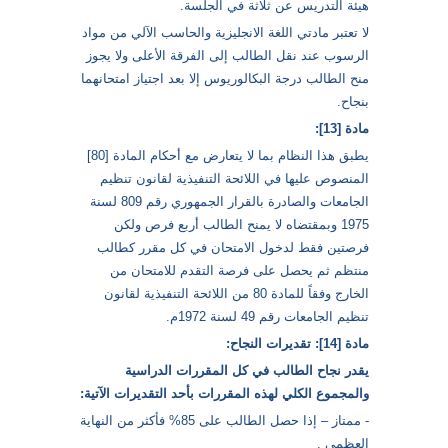
هيئة التدريس عن ثلاثة في الجلسة.
لا تعتبر مادتي اللغة الانجليزية والحاسب الآلي من مواد
الرسوب عند نقل الطالب إلى الفرقة الأعلى ولا يجوز
منح الطالب درجة البكالوريوس إلا بعد اجتياز امتحانهما
بنجاح.
مادة [13]:
يطبق هذا النظام بما لا يتعارض مع أحكام المادة [80]
المنصوص عليها في اللائحة التنفيذية لقانون تنظيم
الجامعات والصادرة بالقرار الجمهوري رقم 809 لسنة
1975 وبمقتضاه لا يمنح الطالب أربع فرص ولكن
فرصتين فقط لدخول الامتحان في كل مقرر كطالب
منتظم ثم يحصل على فرصة التقدم للامتحان من
الخارج وفقاً للمادة 80 من اللائحة التنفيذية لقانون
تنظيم الجامعات رقم 49 لسنة 1972م.
مادة [14]: تقديرات النجاح:
يقدر نجاح الطالب في كل المقررات الدراسية
والمجموع الكلي لهذه المقررات بأحد التقديرات الآتية:
- ممتاز – إذا حصل الطالب على 85% فأكثر من النهاية
العظمى .