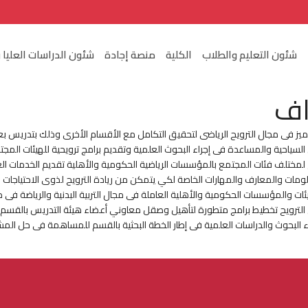
شئون التعليم والطلاب
الكلية
منصة إجادة
شئون الدراسات العليا 
اف
يز فى مجال الترويح الرياضى لتحقيق التكامل مع الأقسام الأخرى وذلك بتدريس ب
السياحية والمساعدة فى إجراء البحوث العلمية وتقديم برامج ترويحية للهيئات المجت
 لمختلف فئات المجتمع بالمؤسسات الرياضية الحكومية والأهلية تقديم الخدمات العل
معلومات والمعارف والمهارات الخاصة لكي يتمكن من ريادة الترويح لذوى الاحتياج
ات والمؤسسات الحكومية والأهلية العاملة فى مجال التربية البدنية والرياضة فى در
الترويح تخطيط برامج متطورة لتأهيل وصقل معاوني أعضاء هيئة التدريس بالقسم لل
 البحوث والدراسات العلمية فى إطار الخطة البحثية بالقسم للمساهمة فى حل المش