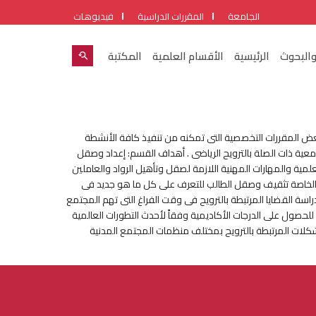
الجامعة
المقررات الدراسية
فيديوهات
والبحوث
الرئيسية
الأقسام العلمية
المكتبة
عض المقررات التخصصية التى تمكنه من تنفيذ كافة الأنشطة
معية ذات الصلة بالترويح الرياضى . أهداف القسم: إعداد وصقل
مية والمهارات المهنية اللازمة لصقل وتأهيل الرواد والعاملين
ات الخاصة تثقيف وصقل الطالب للتعرف على كل ما هو جديد فى
اسة القضايا المرتبطة بالترويح فى وقت الفراغ التى تهم المجتمع
حصول على الدرجات الأكاديمية وفقاً لأحدث التطورات العالمية
كلات المرتبطة بالترويح بمختلف منظمات المجتمع المدنية