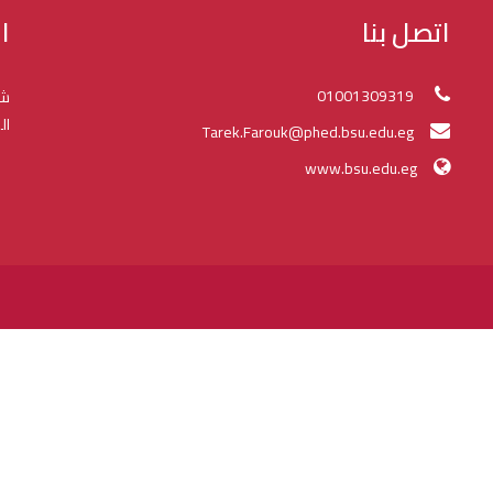
اتصل بنا
ا
01001309319
شك
ال
Tarek.Farouk@phed.bsu.edu.eg
www.bsu.edu.eg