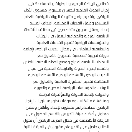
قطاعي الرياضة للجميع و البطولة و المساعدة فى
إجراء البحوث العلمية لتحسين مستوى مستوى الأداء
الرياضى وتقديم برامج متنوعة للهيئات الرياضية للتعلم
المستمر وصقل القدرات المختلفة. اهداف القسم :
إعداد وصقل مدربين متخصصين فى مختلف الأنشطة
الرياضية الفردية والجماعية للعمل فى الهيئات
والمؤسسات الرياضية تقديم الخدمات العلمية
والتطبيقية للعاملين فى مجال التدريب الرياضى بإقامة
دورات تدريبية تخصصية للمدربين بالتعاون مع
الاتحادات الرياضية اقتراح ووضع الخطط البحثية للباحثين
بالقسم لإجراء البحوث والدارسات العلمية فى مجال
التدريب الرياضى للأنشطة الرياضية للأنشطة الرياضية
المختلفة تقديم المشورة العلمية والتعاون مع
الهيئات والمؤسسات الرياضية المصرية والعربية
والدولية بإقامة الندوات والمؤتمرات لدراسة
ومناقشة مشكلات ومعوقات تطور مستويات الإنجاز
الرياضى تخطيط برامج متطورة لإعداد وتأهيل وصقل
معاوني أعضاء هيئة التدريس بالقسم للحصول على
الدرجات الأكاديمية فى مجال التدريب الرياضي أن يكون
الطالب حاصل على تقدير عام مقبول في الفرقة الثانية