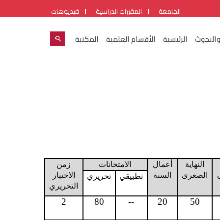
الجامعة
المقررات الدراسية
فيديوهات
والبحوث
الرئيسية
الأقسام العلمية
المكتبة
النهاية
أعمال
الامتحانات
زمن
الصغرى
السنة
الاختبار
تطبيقي
تحريري
التحريري
2
80
--
20
50