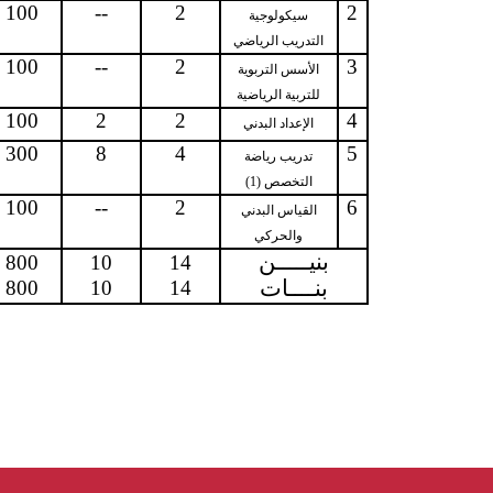
100
--
2
2
سيكولوجية
التدريب الرياضي
100
--
2
3
الأسس التربوية
للتربية الرياضية
100
2
2
4
الإعداد البدني
300
8
4
5
تدريب رياضة
التخصص (1)
100
--
2
6
القياس البدني
والحركي
بنيـــــن
800
10
14
بنــــات
800
10
14