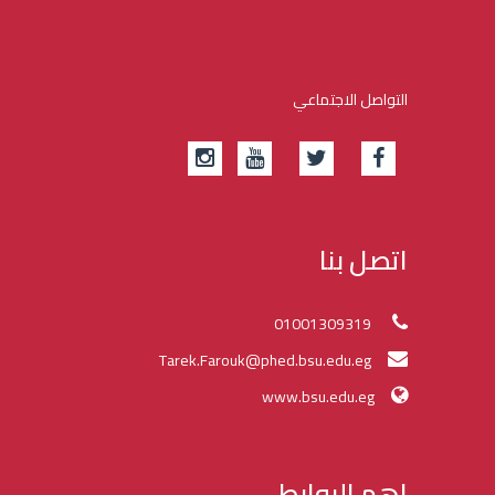
التواصل الاجتماعي
اتصل بنا
01001309319
Tarek.Farouk@phed.bsu.edu.eg
www.bsu.edu.eg
اهم الروابط