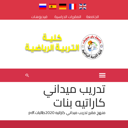
الجامعة
المقررات الدراسية
فيديوهات
تدريب ميداني
كاراتيه بنات
منهج مقرر تدريب ميداني كاراتيه 2020طالبات.pdf