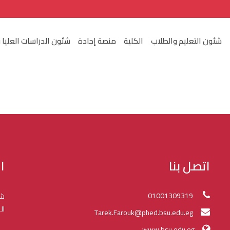
شئون التعليم والطلاب
الكلية
منصة إجادة
شئون الدراسات العليا 
اتصل بنا
ا
01001309319
شك
ال
Tarek.Farouk@phed.bsu.edu.eg
www.bsu.edu.eg