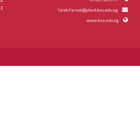
ال
Tarek.Farouk@phed.bsu.edu.eg
www.bsu.edu.eg