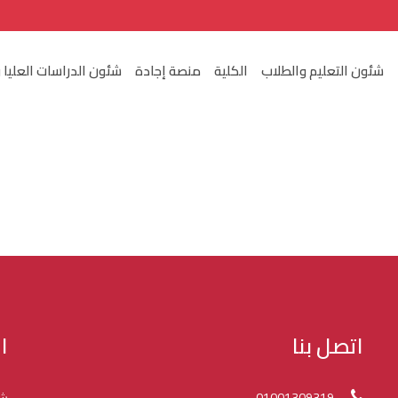
شئون التعليم والطلاب
الكلية
منصة إجادة
شئون الدراسات العليا 
اتصل بنا
ا
01001309319
شك