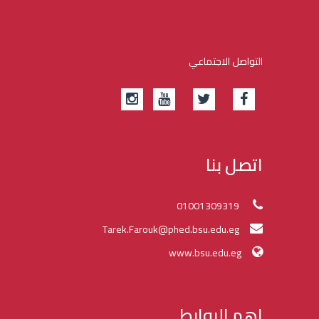
التواصل الاجتماعي
اتصل بنا
01001309319
Tarek.Farouk@phed.bsu.edu.eg
www.bsu.edu.eg
اهم الروابط