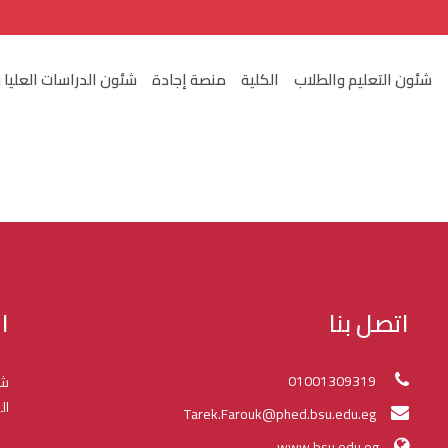
شئون التعليم والطلاب
الكلية
منصة إجادة
شئون الدراسات العليا 
اتصل بنا
ا
01001309319
شك
ال
Tarek.Farouk@phed.bsu.edu.eg
www.bsu.edu.eg