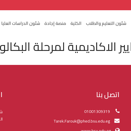
شئون التعليم والطلاب
الكلية
منصة إجادة
شئون الدراسات العليا 
ير الاكاديمية لمرحلة البكالو
اتصل بنا
ا
01001309319
شك
ال
Tarek.Farouk@phed.bsu.edu.eg
www.bsu.edu.eg