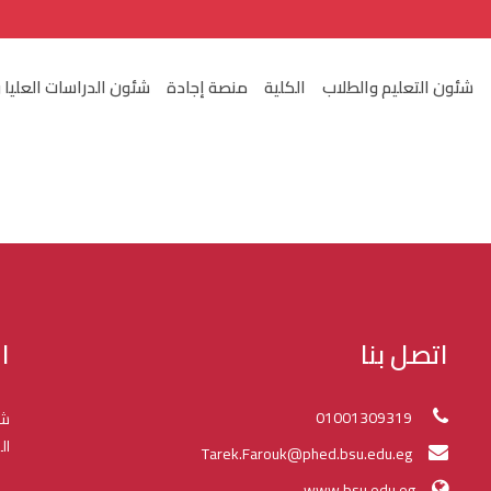
شئون التعليم والطلاب
الكلية
منصة إجادة
شئون الدراسات العليا 
اتصل بنا
ا
01001309319
شك
ال
Tarek.Farouk@phed.bsu.edu.eg
www.bsu.edu.eg