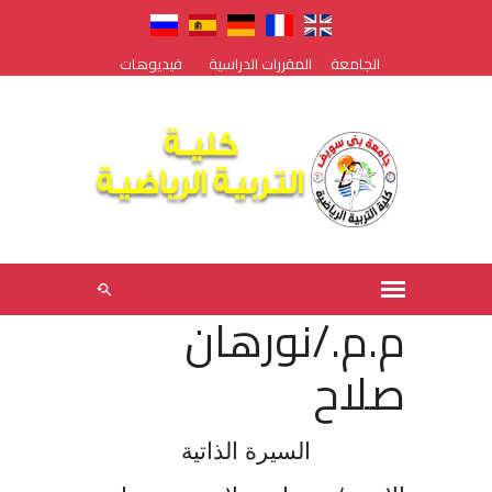
الجامعة
المقررات الدراسية
فيديوهات
م.م./نورهان
صلاح
السيرة الذاتية