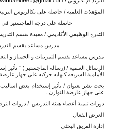
البريد الإلكتروني
/
waddaeldeeb@gmail.com
المؤهلات العلمية
/ حاصله على بكالريوس التربية الر
حاصلة على درجه الماجستير فى التربيه ا
التدرج الوظيفي الأكاديمي
/ معيدة بقسم التدريب ا
مدرس مساعد بقسم التدريب الرياضي ( 
مدرس مساعد بقسم التمرينات و الجمباز و التعبير 
الرسائل العلمية
/ (رساله الماجستير ) " تأثير 
الأمامية السريعه كنهايه حركيه علي جهاز عارضة 
بحث نشر بعنوان
/
تأثير إستخدام بعض أساليب 
على جهاز عارضة التوازن .
دورات تنمية أعضاء هيئة التدريس
/ دروات التر
العرض الفعال
إدارة الفريق البحثي