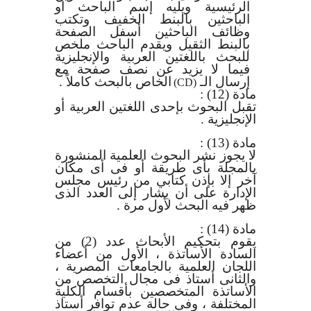
الرئيسية ويليه إسم الباحث أو
الباحثين بالبنط الخفيف وتكتب
وظائف الباحثين أسفل الصفحة
بالبنط الثقيل ويقدم الباحث ملخص
للبحث باللغتين العربية والإنجليزية
فيما لا يزيد عن نصف صفحة مع
إرسال الـ
الخاص بالبحث كاملاً .
(CD)
مادة (12)
:
تقبل البحوث بإحدى اللغتين العربية أو
الإنجليزية .
مادة (13)
:
لا يجوز نشر البحوث العلمية المنشورة
بالمجلة بأى طريقة أو فى أى مكان
آخر إلا بإذن كتابي من رئيس مجلس
الإدارة على أن يشار إلى العدد الذى
ظهر فيه البحث لأول مرة .
مادة (14)
:
يقوم بتحكيم الأبحاث عدد (2) من
السادة الأساتذة ، الأول من أعضاء
اللجان العلمية بالجامعات المصرية ،
والثانى أستاذ فى مجال التخصص من
الأساتذة المتخصصين بأقسام الكلية
المختلفة ، وفى حالة عدم توافر أستاذ