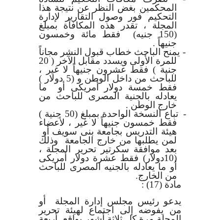
المحكمين بغض النظر عن نتيجة هذا
التحكيم فور وصول التقارير لإدارة
المجلة ، تقدر هذه المكافأة بمبلغ
(150 جنيه) فقط مائة وخمسون
جنيهاً .
-
يمنح الباحث خطاب قبول النشر مجاناً
للمرة الأولى ويسدد مقابل الآخر ( 20
جنية ) فقط عشرون جنيهاً لا غير ،
للباحث من داخل الوطن و (5 دولار )
فقط خمسة دولار أمريكى أو ما
يعادله بالجنية المصرى للباحث من
خارج الوطن .
-
تباع النسخة الواحدة بمبلغ (50 جنية )
فقط خمسون جنيهاً لا غير ، لأعضاء
هيئة التدريس بجامعة بنى سويف أو
لمن يطلبها من خارج الجامعة وذلك
بعد موافقة سكرتير تحرير المجلة ،
(10دولار) فقط عشرة دولار أمريكى
أو ما يعادله بالجنيه المصرى للباحث
من الخارج.
مادة (17)
:
يدعو رئيس مجلس إدارة المجلة أو
من يفوضه إلى اجتماع لهيئة تحرير
المجلة مرة كل ثلاثة أشهر بواقع أربعة