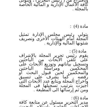
وباقتراح من ( رئيس التحرير) ، ويتولى
كافة الأعمال الإدارية و المالية الخاصة
بالمجلة .
مادة (4)
:
يتولى رئيس مجلس الإدارة تمثيل
المجلة أمام الهيئات الأخرى وتصريف
شئونها المالية والإدارية
.
مادة (5)
:
يقوم رئيس تحرير المجلة بالإشراف
على تلقى الأبحاث من الباحثين
وتسجيل بياناتهم وتوزيع الأبحاث على
المحكمين ومراسلة الباحثين
والمحكمين لحين قبول البحث او
رفضه , كما يشرف على تنسيق
واخراج المجلة ويتابع عدد الأبحاث التى
أجيزت بترتيب تسجيلها فى المجلة
ومن ثم إرسالها الى المطبعة
.
مادة (6)
:
مدير التحرير مسئول عن متابعة كافة
الإجراءات الخاصة باستلام البحوث