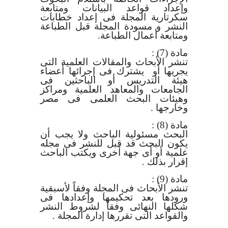
وإعداد قواعد البيانات ومتابعة
سكرتارية المجلة فى إعداد خطابات
النشر و مسودة المجلة قبل الطباعة
ومتابعة أعمال الطباعة.
مادة (7)
:
تنشر الأبحاث والمقالات العلمية التى
يجريها أو يشترك فى إجرائها أعضاء
هيئة التدريس أو الباحثين فى
الجامعات والمعاهد العلمية ومراكز
وهيئات البحث العلمى فى مصر
وخارجها .
مادة (8)
:
البحث مسئولية الباحث ولا يجب أن
يكون البحث قد قبل للنشر فى مجله
علمية أو أى جهة أخرى ويكتب الباحث
إقرار بذلك .
مادة (9)
:
تنشر الأبحاث فى المجلة وفقاً لأسبقية
ورودها بعد تحكيمها وإعدادها فى
شكلها النهائى وفقاً لشروط النشر
والقواعد التى تقررها إدارة المجلة .