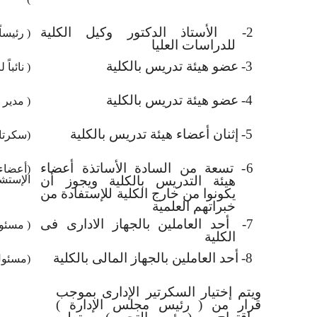
2-
الأستاذ الدكتور وكيل الكلية
( رئيساً
للدراسات العليا
3-
عضو هيئة تدريس بالكلية
( نائباً
4-
عضو هيئة تدريس بالكلية
( مدير 
5-
إثنان أعضاء هيئة تدريس بالكلية
(سكرتار
6-
تسعة من السادة الأساتذة أعضاء
(أعض
هيئة التدريس بالكلية ويجوز أن
الإستشا
يكونوا من خارج الكلية للإستفادة من
خبراتهم العلمية
7-
أحد العاملين بالجهاز الادارى فى
( مسئول
الكلية
8-
أحد العاملين بالجهاز المالى بالكلية
(مسئول
ويتم إختيار السكرتير الإدارى بموجب
قرار من ( رئيس مجلس الإدارة )