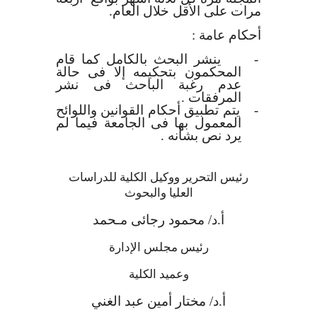
مرات على الأقل
خلال العام
.
أحكام عامة :
-
ينشر البحث بالكامل كما قام
المحكمون بتحكيمه إلا فى حالة
عدم رغبة الباحث فى نشر
المرفقات .
-
يتم تطبيق أحكام القوانين واللوائح
المعمول بها فى الجامعة فيما لم
يرد نص بشأنه .
رئيس التحرير ووكيل الكلية للدراسات
العليا والبحوث
أ.د/ محمود رجائى مـحمد
رئيس مجلس الإدارة
وعميد الكلية
أ.د/ مختار أمين عبد الغني