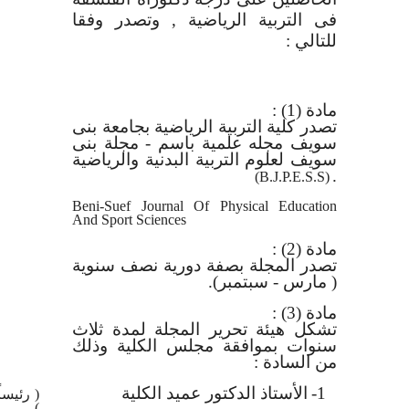
فى التربية الرياضية , وتصدر وفقا
للتالي :
مادة (1)
:
تصدر كلية التربية الرياضية بجامعة بنى
سويف مجله علمية باسم - مجلة بنى
سويف لعلوم التربية البدنية والرياضية
.
(B.J.P.E.S.S)
Beni-Suef Journal Of Physical Education
And Sport Sciences
مادة (2)
:
تصدر المجلة بصفة دورية نصف سنوية
( مارس - سبتمبر).
مادة (3)
:
تشكل هيئة تحرير المجلة لمدة ثلاث
سنوات بموافقة مجلس الكلية وذلك
من السادة :
1-
الأستاذ الدكتور عميد الكلية
( رئيسا
)