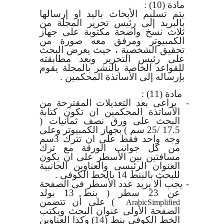
مادة (10)
:
يتم تسليم الأبحاث باليد او إرسالها
بالبريد إلى رئيس تحرير المجلة من
ثلاث نسخ واضحة مكتوبة على جهاز
الكمبيوتر ومرفق معه صورة من
تحقيق الشخصية ، حيث يعرض البحث
على رئيس التحرير وبعد مطابقته
للقواعد الخاصة بالنشر بالمجلة يقوم
بإرساله إلى الأساتذة المحكمين .
مادة (11)
:
-
يراعى بعد التعديلات المقترحة من
الأساتذة المحكمين ان تكون كتابة
البحث على ورق نصف ثمانيات (
17.5 /25 سم ) بجهاز الكمبيوتر وعلى
وجه واحد فقط على ان تترك 3سم
من كل جوانب الورقة مع ترك
مسافتين بين الأسطر على ان يكون
العنوان الرئيسى والعناوين الجانبية
للبحث بالبنط 14 بالخط الكوفى .
-
يجب ألا يزيد عدد الأسطر فى الصفحة
عن 23 سطر ( بنط 13 بولد
) على أن تتضمن
Arabic
Simplified
الصفحة الأولى عنوان البحث ويكتب
الخط الكوفى بنط (14) وكذا العناوين