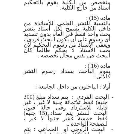
متخصص من الكلية يقوم بالتحكيم
أستاذ من خارج الكلية.
مادة (15)
:
بالنسبة للنشر العلمى للأساتذة من
داخل الكلية يسمح لكل أستاذ بنشر
بحث واحد فقط فى العام بدون تسديد
أى رسوم على أن يكون البحث فردى ،
ويعفى الأستاذ من رسوم التحكيم لأن
بحث الأستاذ لا يحكم طالما كان
البحث فى نفس مجال تخصصه .
مادة (16 )
:
يقوم الباحث بسداد رسوم النشر
كالاتى :
أولا : الباحثون من داخل الجامعة :
-
البحث الفردى :
يتم سداد مبلغ (300
جنيه) فقط ثلاثمائة جنية لا غير ، غير
قابلة للاسترداد وفى حالة قبول
البحث للنشر يتم سداد (15 جنيه)
فقط خمسة عشر جنيهاً لا غير ،
للصفحة الواحدة .
-
البحث الزوجى أو الجماعى :
يتم