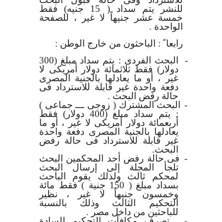
للنشر يتم سداد ( 15 جنيه) فقط
خمسة عشر جنيهاً لا غير ، للصفحة
الواحدة .
رابعا ً : الباحثون من خارج الوطن :
-
البحث الفردى :
يتم سداد مبلغ (300
دولار) فقط ثلاثمائة دولار أمريكى لا
غير ، أو ما يعادلها بالجنية المصرى
دفعة واحدة غير قابلة للاسترداد فى
حالة رفض البحث .
-
البحث المشترك ( زوجى ـــ جماعى )
:
يتم سداد مبلغ (400 دولار) فقط
أربعمائة دولار أمريكى لا غير ، أو ما
يعادلها بالجنية المصرى دفعة واحدة
غير قابلة للاسترداد فى حالة رفض
البحث.
-
فى حالة رفض أحد المحكمين البحث
تلجأ المجلة إلى إرسال البحث
لمحكم ثالث ولذلك يقوم الباحث
بسداد مبلغ ( 150 جنية ) فقط مائة
وخمسون جنيهاً لا غير ، نظير
التحكيم الثالث وذلك بالنسبة
للباحثين من داخل مصر .
-
تصرف مكافآت التحكيم للسادة